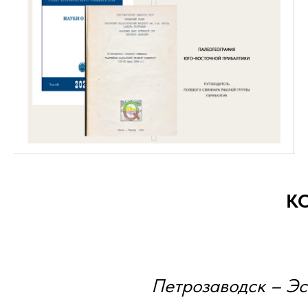
К
Петрозаводск – Эс